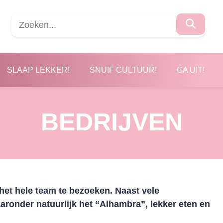
SLAAP LEKKER!
SNUIF CULTUUR!
GA UIT!
BEDRIJVEN
et hele team te bezoeken. Naast vele
onder natuurlijk het “Alhambra”, lekker eten en