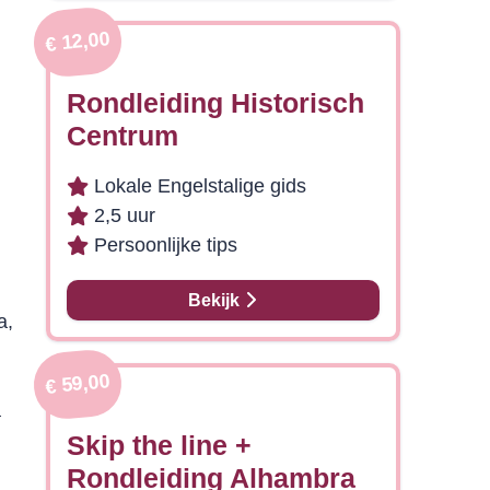
€ 12,00
Rondleiding Historisch
Centrum
Lokale Engelstalige gids
2,5 uur
Persoonlijke tips
Bekijk
a,
€ 59,00
a
Skip the line +
Rondleiding Alhambra