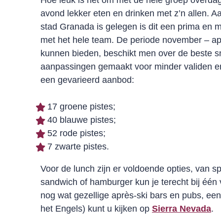
Hoe leuk is het om met de hele groep overdag 
avond lekker eten en drinken met z’n allen. A
stad Granada is gelegen is dit een prima en ma
met het hele team. De periode november – ap
kunnen bieden, beschikt men over de beste s
aanpassingen gemaakt voor minder validen en 
een gevarieerd aanbod:
17 groene pistes;
40 blauwe pistes;
52 rode pistes;
7 zwarte pistes.
Voor de lunch zijn er voldoende opties, van sp
sandwich of hamburger kun je terecht bij één 
nog wat gezellige après-ski bars en pubs, ee
het Engels) kunt u kijken op
Sierra Nevada
.