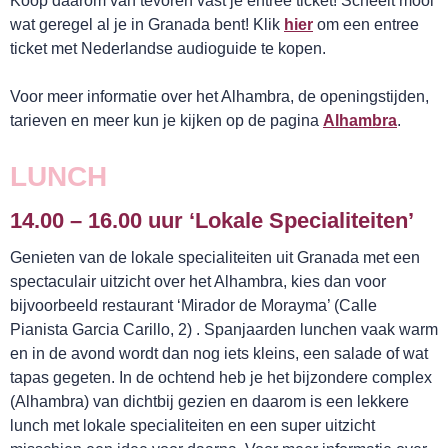
Koop daarom van tevoren vast je entree ticket! Scheelt mooi
wat geregel al je in Granada bent! Klik
hier
om een entree
ticket met Nederlandse audioguide te kopen.
Voor meer informatie over het Alhambra, de openingstijden,
tarieven en meer kun je kijken op de pagina
Alhambra
.
LUNCH
14.00 – 16.00 uur ‘Lokale Specialiteiten’
Genieten van de lokale specialiteiten uit Granada met een
spectaculair uitzicht over het Alhambra, kies dan voor
bijvoorbeeld restaurant ‘Mirador de Morayma’ (Calle
Pianista Garcia Carillo, 2) . Spanjaarden lunchen vaak warm
en in de avond wordt dan nog iets kleins, een salade of wat
tapas gegeten. In de ochtend heb je het bijzondere complex
(Alhambra) van dichtbij gezien en daarom is een lekkere
SLAAP LEKKER!
lunch met lokale specialiteiten en een super uitzicht