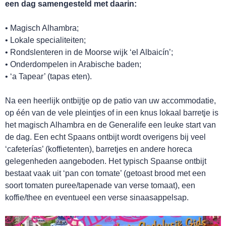
een dag samengesteld met daarin:
• Magisch Alhambra;
• Lokale specialiteiten;
• Rondslenteren in de Moorse wijk ‘el Albaicín’;
• Onderdompelen in Arabische baden;
• ‘a Tapear’ (tapas eten).
Na een heerlijk ontbijtje op de patio van uw accommodatie,
op één van de vele pleintjes of in een knus lokaal barretje is
het magisch Alhambra en de Generalife een leuke start van
de dag. Een echt Spaans ontbijt wordt overigens bij veel
‘cafeterías’ (koffietenten), barretjes en andere horeca
gelegenheden aangeboden. Het typisch Spaanse ontbijt
TOURS
bestaat vaak uit ‘pan con tomate’ (getoast brood met een
soort tomaten puree/tapenade van verse tomaat), een
koffie/thee en eventueel een verse sinaasappelsap.