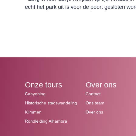
echt het park uit is voor de poort gesloten wor
Onze tours
Over ons
Canyoning
Contact
Historische stadswandeling
Ons team
Klimmen
Over ons
Rondleiding Alhambra