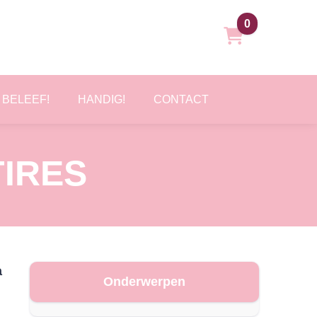
0
BELEEF!
HANDIG!
CONTACT
IRES
a
Onderwerpen