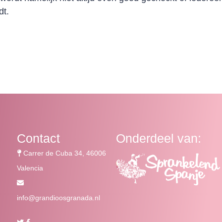
dt.
Contact
Onderdeel van:
Carrer de Cuba 34, 46006
Valencia
info@grandioosgranada.nl