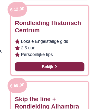
€ 12,00
g
Rondleiding Historisch
Centrum
Lokale Engelstalige gids
2,5 uur
n,
Persoonlijke tips
Bekijk
€ 59,00
Skip the line +
Rondleiding Alhambra