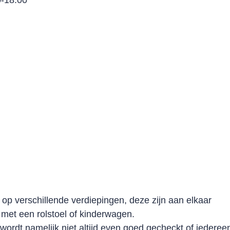
0-18:00
 op verschillende verdiepingen, deze zijn aan elkaar
n met een rolstoel of kinderwagen.
er wordt namelijk niet altijd even goed gecheckt of iederee