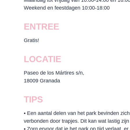
Maandag tot vrijdag van 10:00-14:00 en 16:0
Weekend en feestdagen 10:00-18:00
ENTREE
Gratis!
LOCATIE
Paseo de los Mártires s/n,
18009 Granada
TIPS
• Een aantal delen van het park bevinden zich
verbonden door trapjes. Dit kan wat lastig zij
• Zorg ervoor dat je het park op tijd verlaat, 